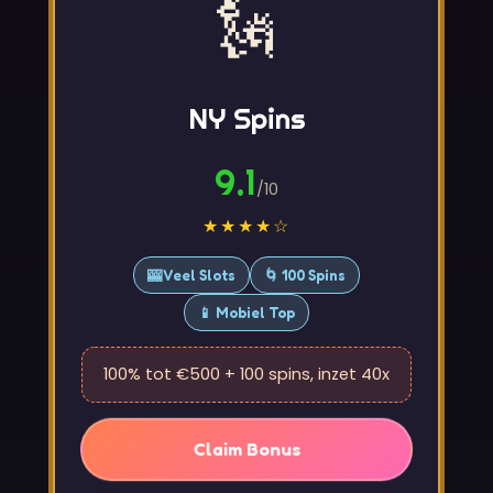
🗽
NY Spins
9.1
/10
★★★★☆
🎰 Veel Slots
🌀 100 Spins
📱 Mobiel Top
100% tot €500 + 100 spins, inzet 40x
Claim Bonus