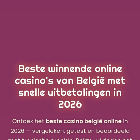
Beste winnende online
casino's van België met
snelle uitbetalingen in
2026
Ontdek het
beste casino belgië online
in
2026 — vergeleken, getest en beoordeeld