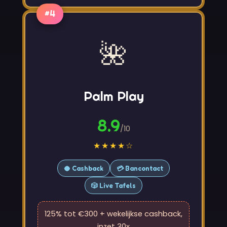
#4
🌺
Palm Play
8.9
/10
★★★★☆
🥥 Cashback
💳 Bancontact
🎲 Live Tafels
125% tot €300 + wekelijkse cashback,
inzet 30x