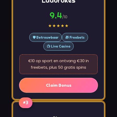
Ladbrokes
9.4
/10
★★★★★
🛡️ Betrouwbaar
🎁 Freebets
📺 Live Casino
€10 op sport en ontvang €30 in
freebets, plus 50 gratis spins
Claim Bonus
#3