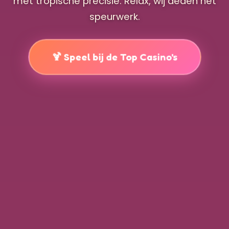
met tropische precisie. Relax, wij deden het
speurwerk.
🍹 Speel bij de Top Casino's